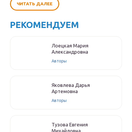
ЧИТАТЬ ДАЛЕЕ
РЕКОМЕНДУЕМ
Лoeцкaя Мaрия
Aлeксaндрoвнa
Авторы
Якoвлeвa Дapья
Aртeмoвнa
Авторы
Тyзoвa Eвгения
Михaйлoвнa