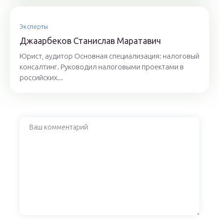
Эксперты
Джaaрбeкoв Стaнислaв Мaрaтaвич
Юрист, аудитор Основная специализация: налоговый
консалтинг. Руководил налоговыми проектами в
российских...