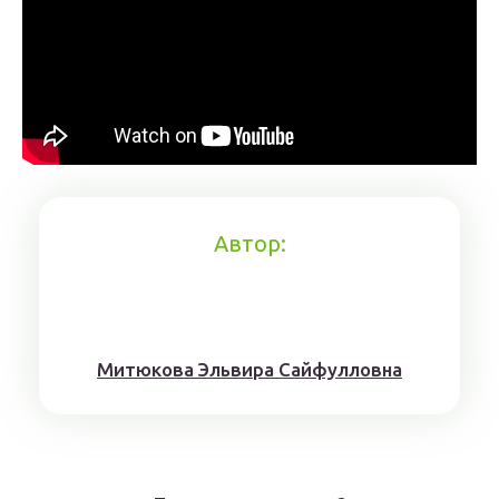
Автор:
Митюкoвa Эльвиpa Caйфуллoвнa