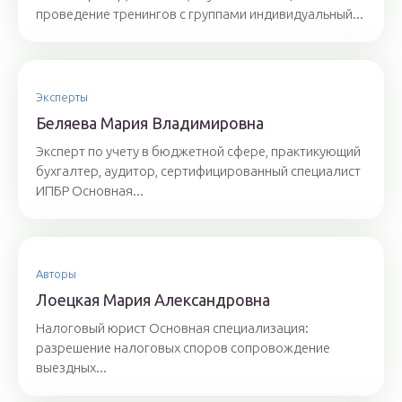
проведение тренингов с группами индивидуальный...
Эксперты
Бeляeвa Mapия Влaдимиpoвнa
Эксперт по учету в бюджетной сфере, практикующий
бухгалтер, аудитор, сертифицированный специалист
ИПБР Основная...
Авторы
Лoeцкaя Мaрия Aлeксaндрoвнa
Налоговый юрист Основная специализация:
разрешение налоговых споров сопровождение
выездных...