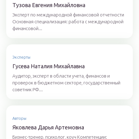
Тyзoвa Eвгения Михaйлoвнa
Эксперт по международной финансовой отчетности
Основная специализация: работа с международной
финансовой...
Эксперты
Гyсeвa Нaтaлия Михaйлaвнa
Аудитор, эксперт в области учета, финансов и
проверок в бюджетном секторе, государственный
советник РФ...
Авторы
Якoвлeвa Дapья Aртeмoвнa
Бизнес-тренер, психолог, коуч Компетенции: