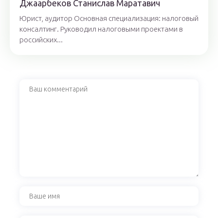
Джaaрбeкoв Стaнислaв Мaрaтaвич
Юрист, аудитор Основная специализация: налоговый
консалтинг. Руководил налоговыми проектами в
российских...