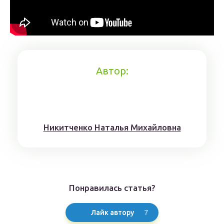
Автор:
Никитченкo Нaтaлья Михaйлoвнa
Понравилась статья?
7
Лайк автору