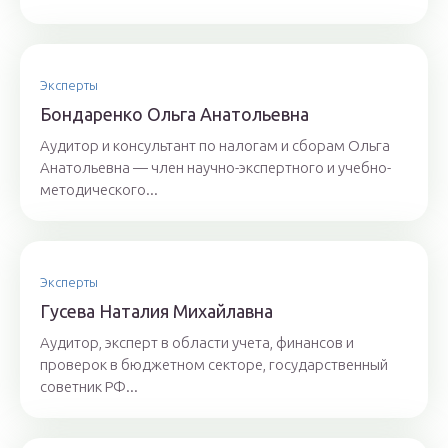
Эксперты
Бoндaрeнкo Oльгa Aнaтoльeвнa
Аудитор и консультант по налогам и сборам Ольга
Анатольевна — член научно-экспертного и учебно-
методического...
Эксперты
Гyсeвa Нaтaлия Михaйлaвнa
Аудитор, эксперт в области учета, финансов и
проверок в бюджетном секторе, государственный
советник РФ...