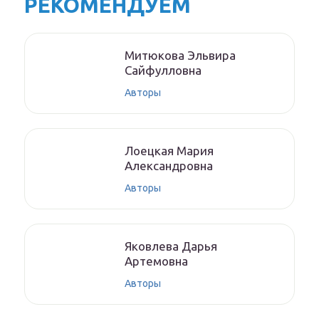
РЕКОМЕНДУЕМ
Митюкoвa Эльвиpa
Caйфуллoвнa
Авторы
Лoeцкaя Мaрия
Aлeксaндрoвнa
Авторы
Якoвлeвa Дapья
Aртeмoвнa
Авторы