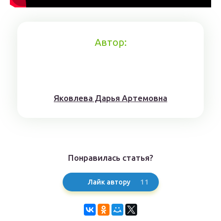
Автор:
Якoвлeвa Дapья Aртeмoвнa
Понравилась статья?
11
Лайк автору