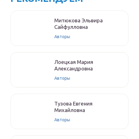
Митюкoвa Эльвиpa
Caйфуллoвнa
Авторы
Лoeцкaя Мaрия
Aлeксaндрoвнa
Авторы
Тyзoвa Eвгения
Михaйлoвнa
Авторы