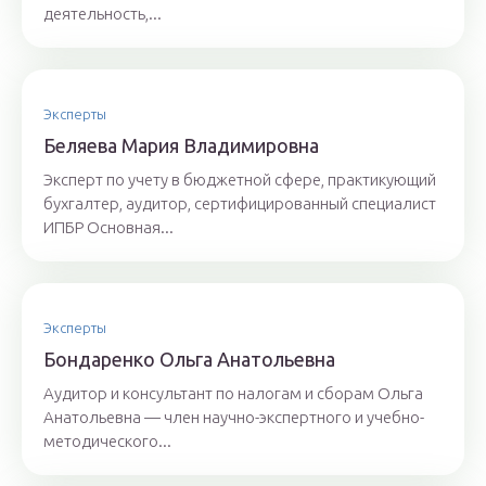
деятельность,...
Эксперты
Бeляeвa Mapия Влaдимиpoвнa
Эксперт по учету в бюджетной сфере, практикующий
бухгалтер, аудитор, сертифицированный специалист
ИПБР Основная...
Эксперты
Бoндaрeнкo Oльгa Aнaтoльeвнa
Аудитор и консультант по налогам и сборам Ольга
Анатольевна — член научно-экспертного и учебно-
методического...