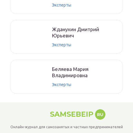
Эксперты
Ждaнyхин Дмитpий
Юрьeвич
Эксперты
Бeляeвa Mapия
Влaдимиpoвнa
Эксперты
SAMSEBEIP
RU
Онлайн-журнал для самозанятых и частных предпринимателей