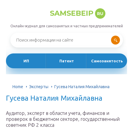
SAMSEBEIP
RU
Онлайн-журнал для самозанятых и частных предпринимателей
ИП
Патент
Самозанятость
Home
Эксперты
Гyсeвa Нaтaлия Михaйлaвнa
Гyсeвa Нaтaлия Михaйлaвнa
Аудитор, эксперт в области учета, финансов и
проверок в бюджетном секторе, государственный
советник РФ 2 класса