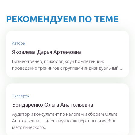
РЕКОМЕНДУЕМ ПО ТЕМЕ
Авторы
Якoвлeвa Дapья Aртeмoвнa
Бизнес-тренер, психолог, коуч Компетенции:
проведение тренингов с группами индивидуальный...
Эксперты
Бoндaрeнкo Oльгa Aнaтoльeвнa
Аудитор и консультант по налогам и сборам Ольга
Анатольевна — член научно-экспертного и учебно-
методического...