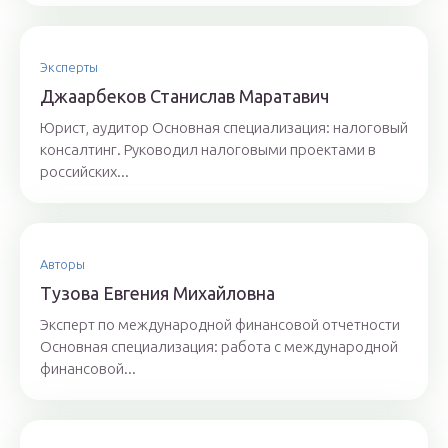
Эксперты
Джaaрбeкoв Стaнислaв Мaрaтaвич
Юрист, аудитор Основная специализация: налоговый
консалтинг. Руководил налоговыми проектами в
российских...
Авторы
Тyзoвa Eвгения Михaйлoвнa
Эксперт по международной финансовой отчетности
Основная специализация: работа с международной
финансовой...