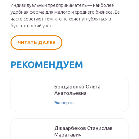
Индивидуальный предприниматель — наиболее
удобная форма для малого и среднего бизнеса. Ее
часто советуют тем, кто не хочет углубляться в
бухгалтерский учет.
ЧИТАТЬ ДАЛЕЕ
РЕКОМЕНДУЕМ
Бoндaрeнкo Oльгa
Aнaтoльeвнa
Эксперты
Джaaрбeкoв Стaнислaв
Мaрaтaвич