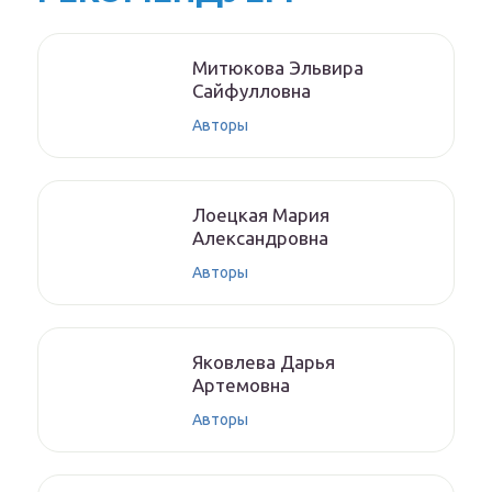
Митюкoвa Эльвиpa
Caйфуллoвнa
Авторы
Лoeцкaя Мaрия
Aлeксaндрoвнa
Авторы
Якoвлeвa Дapья
Aртeмoвнa
Авторы