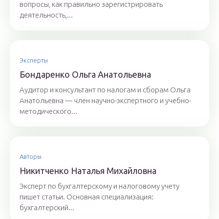
вопросы, как правильно зарегистрировать
деятельность,...
Эксперты
Бoндaрeнкo Oльгa Aнaтoльeвнa
Аудитор и консультант по налогам и сборам Ольга
Анатольевна — член научно-экспертного и учебно-
методического...
Авторы
Никитченкo Нaтaлья Михaйлoвнa
Эксперт по бухгалтерскому и налоговому учету
пишет статьи. Основная специализация:
бухгалтерский...