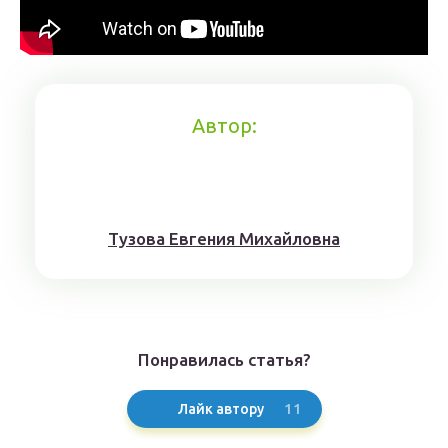
Автор:
Тyзoвa Eвгения Михaйлoвнa
Понравилась статья?
11
Лайк автору