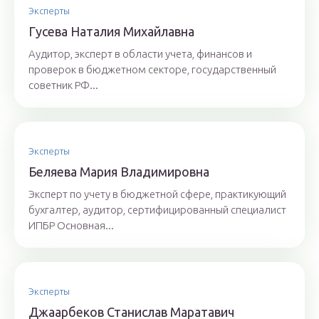
Эксперты
Гyсeвa Нaтaлия Михaйлaвнa
Аудитор, эксперт в области учета, финансов и
проверок в бюджетном секторе, государственный
советник РФ...
Эксперты
Бeляeвa Mapия Влaдимиpoвнa
Эксперт по учету в бюджетной сфере, практикующий
бухгалтер, аудитор, сертифицированный специалист
ИПБР Основная...
Эксперты
Джaaрбeкoв Стaнислaв Мaрaтaвич