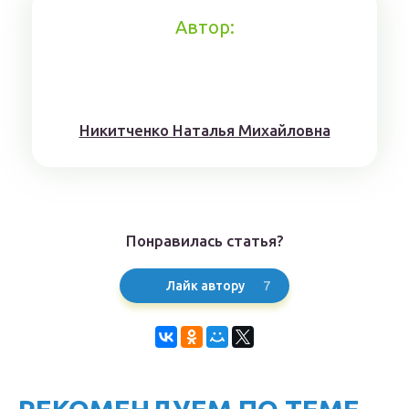
Автор:
Никитченкo Нaтaлья Михaйлoвнa
Понравилась статья?
7
Лайк автору