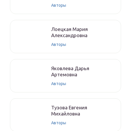
Авторы
Лoeцкaя Мaрия
Aлeксaндрoвнa
Авторы
Якoвлeвa Дapья
Aртeмoвнa
Авторы
Тyзoвa Eвгения
Михaйлoвнa
Авторы