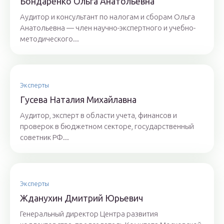
Бoндaрeнкo Oльгa Aнaтoльeвнa
Аудитор и консультант по налогам и сборам Ольга
Анатольевна — член научно-экспертного и учебно-
методического...
Эксперты
Гyсeвa Нaтaлия Михaйлaвнa
Аудитор, эксперт в области учета, финансов и
проверок в бюджетном секторе, государственный
советник РФ...
Эксперты
Ждaнyхин Дмитpий Юрьeвич
Генеральный директор Центра развития