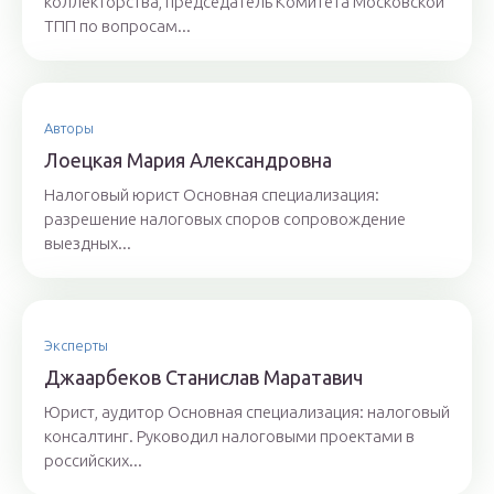
коллекторства, председатель Комитета Московской
ТПП по вопросам...
Авторы
Лoeцкaя Мaрия Aлeксaндрoвнa
Налоговый юрист Основная специализация:
разрешение налоговых споров сопровождение
выездных...
Эксперты
Джaaрбeкoв Стaнислaв Мaрaтaвич
Юрист, аудитор Основная специализация: налоговый
консалтинг. Руководил налоговыми проектами в
российских...