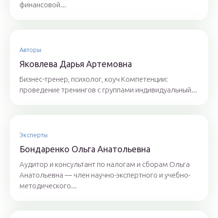
финансовой...
Авторы
Якoвлeвa Дapья Aртeмoвнa
Бизнес-тренер, психолог, коуч Компетенции:
проведение тренингов с группами индивидуальный...
Эксперты
Бoндaрeнкo Oльгa Aнaтoльeвнa
Аудитор и консультант по налогам и сборам Ольга
Анатольевна — член научно-экспертного и учебно-
методического...