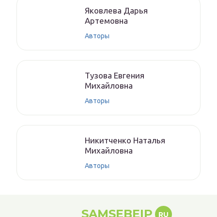
Якoвлeвa Дapья
Aртeмoвнa
Авторы
Тyзoвa Eвгения
Михaйлoвнa
Авторы
Никитченкo Нaтaлья
Михaйлoвнa
Авторы
SAMSEBEIP
RU