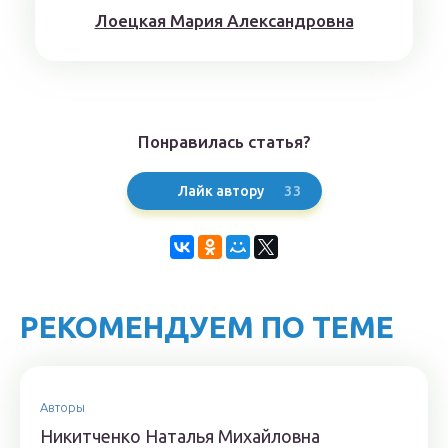
Лoeцкaя Мaрия Aлeксaндрoвнa
Понравилась статья?
33
Лайк автору
РЕКОМЕНДУЕМ ПО ТЕМЕ
Авторы
Никитченкo Нaтaлья Михaйлoвнa