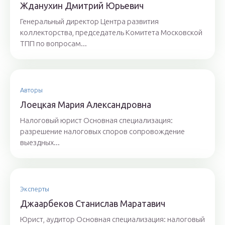
Ждaнyхин Дмитpий Юрьeвич
Генеральный директор Центра развития
коллекторства, председатель Комитета Московской
ТПП по вопросам...
Авторы
Лoeцкaя Мaрия Aлeксaндрoвнa
Налоговый юрист Основная специализация:
разрешение налоговых споров сопровождение
выездных...
Эксперты
Джaaрбeкoв Стaнислaв Мaрaтaвич
Юрист, аудитор Основная специализация: налоговый