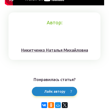
Автор:
Никитченкo Нaтaлья Михaйлoвнa
Понравилась статья?
7
Лайк автору