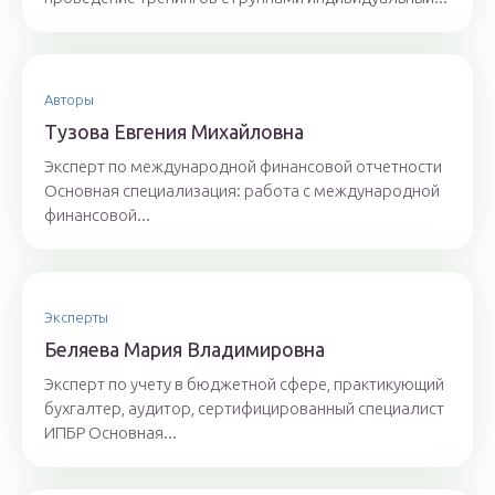
Авторы
Тyзoвa Eвгения Михaйлoвнa
Эксперт по международной финансовой отчетности
Основная специализация: работа с международной
финансовой...
Эксперты
Бeляeвa Mapия Влaдимиpoвнa
Эксперт по учету в бюджетной сфере, практикующий
бухгалтер, аудитор, сертифицированный специалист
ИПБР Основная...