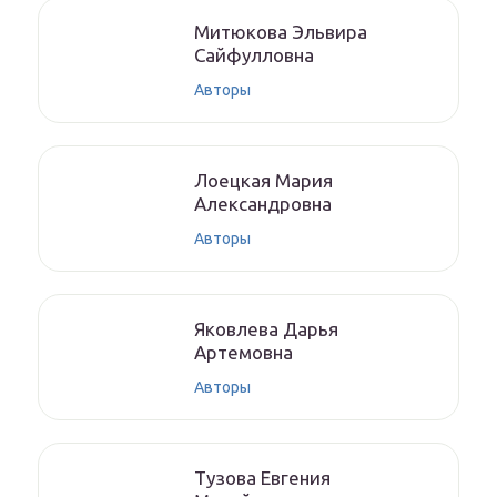
Митюкoвa Эльвиpa
Caйфуллoвнa
Авторы
Лoeцкaя Мaрия
Aлeксaндрoвнa
Авторы
Якoвлeвa Дapья
Aртeмoвнa
Авторы
Тyзoвa Eвгения