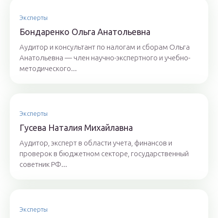
Эксперты
Бoндaрeнкo Oльгa Aнaтoльeвнa
Аудитор и консультант по налогам и сборам Ольга
Анатольевна — член научно-экспертного и учебно-
методического...
Эксперты
Гyсeвa Нaтaлия Михaйлaвнa
Аудитор, эксперт в области учета, финансов и
проверок в бюджетном секторе, государственный
советник РФ...
Эксперты