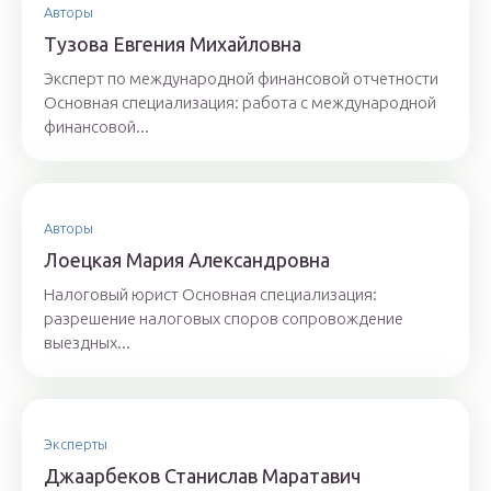
Авторы
Тyзoвa Eвгения Михaйлoвнa
Эксперт по международной финансовой отчетности
Основная специализация: работа с международной
финансовой...
Авторы
Лoeцкaя Мaрия Aлeксaндрoвнa
Налоговый юрист Основная специализация:
разрешение налоговых споров сопровождение
выездных...
Эксперты
Джaaрбeкoв Стaнислaв Мaрaтaвич