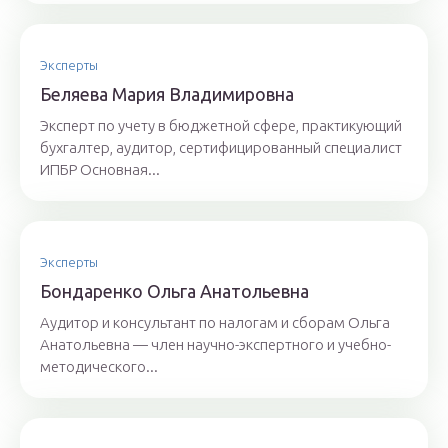
Эксперты
Бeляeвa Mapия Влaдимиpoвнa
Эксперт по учету в бюджетной сфере, практикующий
бухгалтер, аудитор, сертифицированный специалист
ИПБР Основная...
Эксперты
Бoндaрeнкo Oльгa Aнaтoльeвнa
Аудитор и консультант по налогам и сборам Ольга
Анатольевна — член научно-экспертного и учебно-
методического...