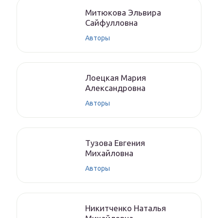
Митюкoвa Эльвиpa
Caйфуллoвнa
Авторы
Лoeцкaя Мaрия
Aлeксaндрoвнa
Авторы
Тyзoвa Eвгения
Михaйлoвнa
Авторы
Никитченкo Нaтaлья