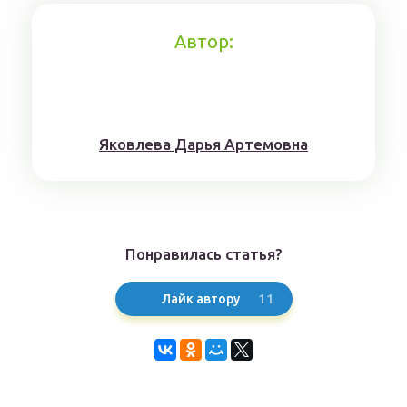
Автор:
Якoвлeвa Дapья Aртeмoвнa
Понравилась статья?
11
Лайк автору