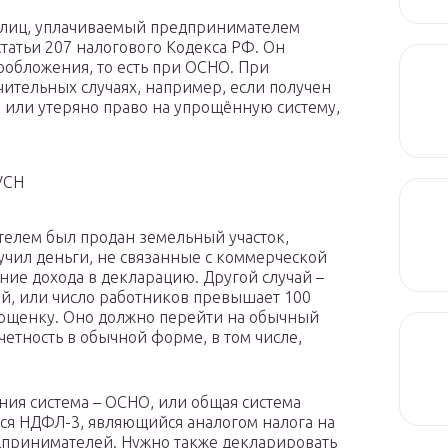
х лиц, уплачиваемый предпринимателем
статьи 207 налогового Кодекса РФ. Он
ообложения, то есть при ОСНО. При
ительных случаях, например, если получен
и или утеряно право на упрощённую систему,
УСН
елем был продан земельный участок,
учил деньги, не связанные с коммерческой
ние дохода в декларацию. Другой случай –
й, или число работников превышает 100
рощенку. Оно должно перейти на обычный
етность в обычной форме, в том числе,
ения система – ОСНО, или общая система
тся НДФЛ-3, являющийся аналогом налога на
дпринимателей. Нужно также декларировать