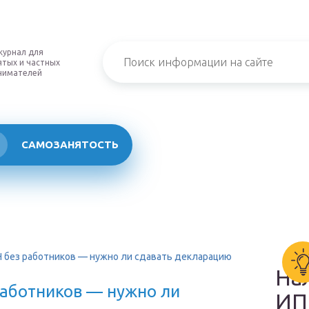
журнал для
тых и частных
нимателей
САМОЗАНЯТОСТЬ
Н без работников — нужно ли сдавать декларацию
На
работников — нужно ли
ИП 