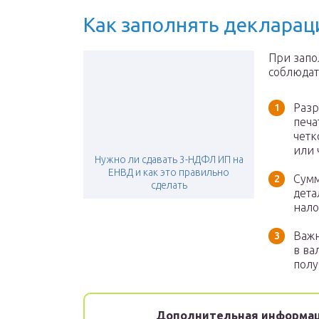
Как заполнять деклара
При запо
соблюдат
Разр
печа
четк
или 
Нужно ли сдавать 3-НДФЛ ИП на
ЕНВД и как это правильно
Сумм
сделать
дета
нало
Важн
в ва
полу
Дополнительная информац