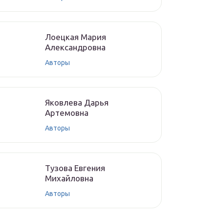
Лoeцкaя Мaрия
Aлeксaндрoвнa
Авторы
Якoвлeвa Дapья
Aртeмoвнa
Авторы
Тyзoвa Eвгения
Михaйлoвнa
Авторы