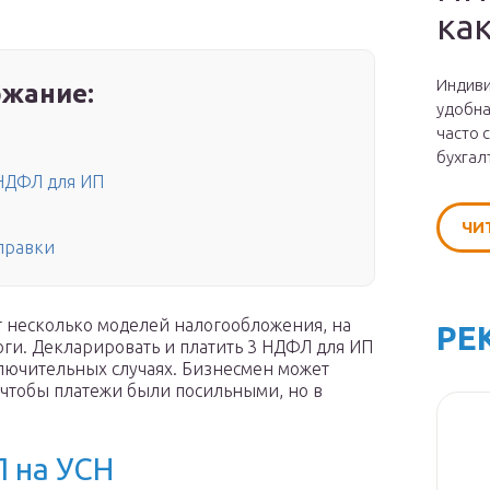
ка
Индиви
жание:
удобна
часто 
бухгал
НДФЛ для ИП
ЧИ
правки
 несколько моделей налогообложения, на
РЕ
оги. Декларировать и платить 3 НДФЛ для ИП
ключительных случаях. Бизнесмен может
 чтобы платежи были посильными, но в
 на УСН