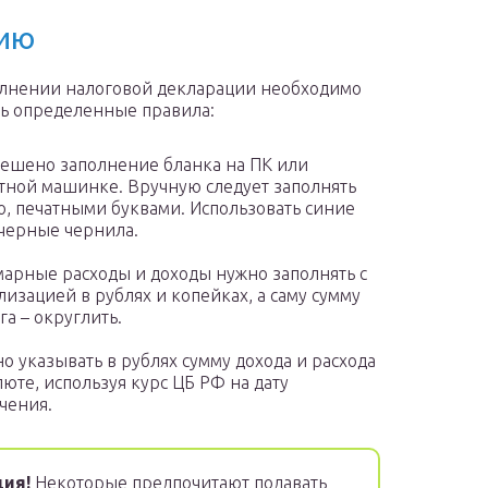
цию
лнении налоговой декларации необходимо
ь определенные правила:
ешено заполнение бланка на ПК или
тной машинке. Вручную следует заполнять
о, печатными буквами. Использовать синие
черные чернила.
арные расходы и доходы нужно заполнять с
лизацией в рублях и копейках, а саму сумму
га – округлить.
о указывать в рублях сумму дохода и расхода
люте, используя курс ЦБ РФ на дату
чения.
ия!
Некоторые предпочитают подавать