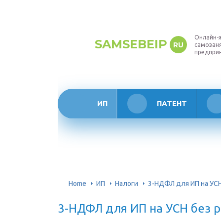
Онлайн-
SAMSEBEIP
RU
самозаня
предпри
ИП
ПАТЕНТ
Home
ИП
Налоги
3-НДФЛ для ИП на УС
3-НДФЛ для ИП на УСН без 