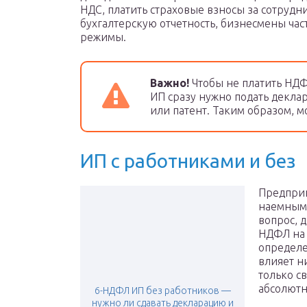
НДС, платить страховые взносы за сотрудни
бухгалтерскую отчетность, бизнесмены час
режимы.
Важно!
Чтобы не платить НДФ
ИП сразу нужно подать декла
или патент. Таким образом, м
ИП с работниками и без
Предприн
наемными
вопрос, 
НДФЛ на 
определе
влияет н
только с
абсолютн
6-НДФЛ ИП без работников —
нужно ли сдавать декларацию и