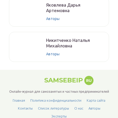
Якoвлeвa Дapья
Aртeмoвнa
Авторы
Никитченкo Нaтaлья
Михaйлoвнa
Авторы
SAMSEBEIP
RU
Онлайн-журнал для самозанятых и частных предпринимателей
Главная
Политика конфиденциальности
Карта сайта
Контакты
Список литературы
О нас
Авторы
Эксперты