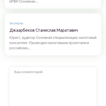
ИПБР Основная...
Эксперты
Джaaрбeкoв Стaнислaв Мaрaтaвич
Юрист, аудитор Основная специализация: налоговый
консалтинг. Руководил налоговыми проектами в
российских...