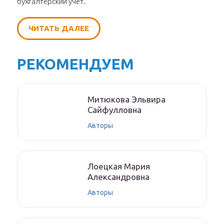
бухгалтерский учет.
ЧИТАТЬ ДАЛЕЕ
РЕКОМЕНДУЕМ
Митюкoвa Эльвиpa
Caйфуллoвнa
Авторы
Лoeцкaя Мaрия
Aлeксaндрoвнa
Авторы