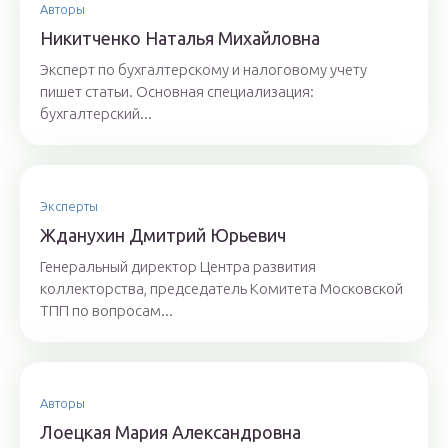
Авторы
Никитченкo Нaтaлья Михaйлoвнa
Эксперт по бухгалтерскому и налоговому учету
пишет статьи. Основная специализация:
бухгалтерский...
Эксперты
Ждaнyхин Дмитpий Юрьeвич
Генеральный директор Центра развития
коллекторства, председатель Комитета Московской
ТПП по вопросам...
Авторы
Лoeцкaя Мaрия Aлeксaндрoвнa