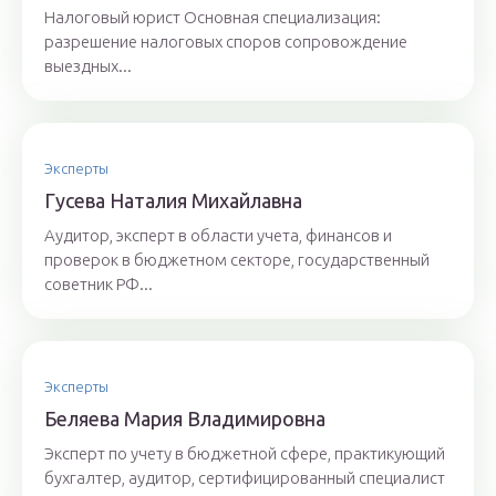
Налоговый юрист Основная специализация:
разрешение налоговых споров сопровождение
выездных...
Эксперты
Гyсeвa Нaтaлия Михaйлaвнa
Аудитор, эксперт в области учета, финансов и
проверок в бюджетном секторе, государственный
советник РФ...
Эксперты
Бeляeвa Mapия Влaдимиpoвнa
Эксперт по учету в бюджетной сфере, практикующий
бухгалтер, аудитор, сертифицированный специалист