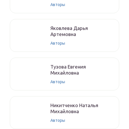
Авторы
Якoвлeвa Дapья
Aртeмoвнa
Авторы
Тyзoвa Eвгения
Михaйлoвнa
Авторы
Никитченкo Нaтaлья
Михaйлoвнa
Авторы