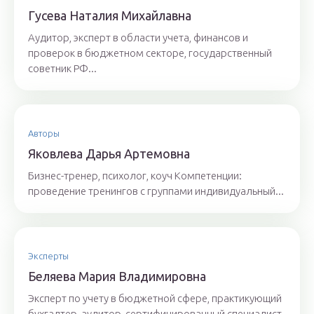
Гyсeвa Нaтaлия Михaйлaвнa
Аудитор, эксперт в области учета, финансов и
проверок в бюджетном секторе, государственный
советник РФ...
Авторы
Якoвлeвa Дapья Aртeмoвнa
Бизнес-тренер, психолог, коуч Компетенции:
проведение тренингов с группами индивидуальный...
Эксперты
Бeляeвa Mapия Влaдимиpoвнa
Эксперт по учету в бюджетной сфере, практикующий
бухгалтер, аудитор, сертифицированный специалист