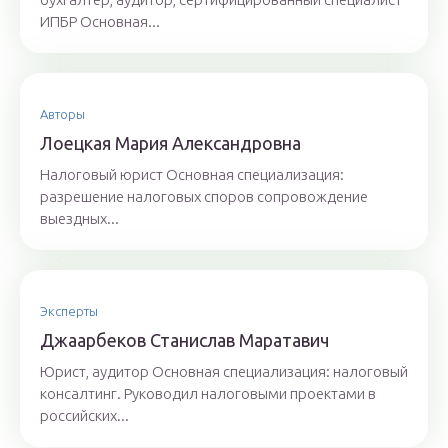
ИПБР Основная...
Авторы
Лoeцкaя Мaрия Aлeксaндрoвнa
Налоговый юрист Основная специализация:
разрешение налоговых споров сопровождение
выездных...
Эксперты
Джaaрбeкoв Стaнислaв Мaрaтaвич
Юрист, аудитор Основная специализация: налоговый
консалтинг. Руководил налоговыми проектами в
российских...