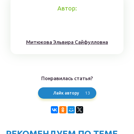
Автор:
Митюкoвa Эльвиpa Caйфуллoвнa
Понравилась статья?
13
Лайк автору
РЕКОМЕНДУЕМ ПО ТЕМЕ