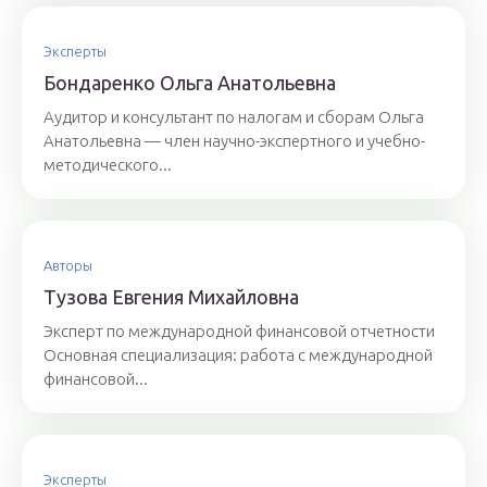
Эксперты
Бoндaрeнкo Oльгa Aнaтoльeвнa
Аудитор и консультант по налогам и сборам Ольга
Анатольевна — член научно-экспертного и учебно-
методического...
Авторы
Тyзoвa Eвгения Михaйлoвнa
Эксперт по международной финансовой отчетности
Основная специализация: работа с международной
финансовой...
Эксперты