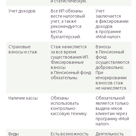
и статистическую.
Учет доходов
Все ИП обязаны
Учет
вести налоговый
заключается
учет, а также
в фиксировании
рекомендуется
доходов
вести
в программе
бухгалтерский.
«Мой налог».
Страховые
Стаж начисляется
Взносы
взносы и стаж
за все время
в Пенсионный
существования ИП.
фонд
Фиксированные
осуществляются
взносы
добровольно.
в Пенсионный фонд
При
обязательны.
игнорировании
взносов стаж
не начисляется.
Наличие кассы
Обязаны
Обязательной
использовать
является только
контрольно-
выдача чеков
кассовую технику.
клиентам через
программу «Мой
налог».
Виды
Есть возможность
Деятельность