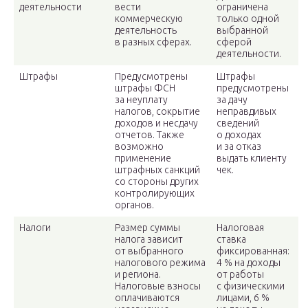
деятельности
вести
ограничена
коммерческую
только одной
деятельность
выбранной
в разных сферах.
сферой
деятельности.
Штрафы
Предусмотрены
Штрафы
штрафы ФСН
предусмотрены
за неуплату
за дачу
налогов, сокрытие
неправдивых
доходов и несдачу
сведений
отчетов. Также
о доходах
возможно
и за отказ
применение
выдать клиенту
штрафных санкций
чек.
со стороны других
контролирующих
органов.
Налоги
Размер суммы
Налоговая
налога зависит
ставка
от выбранного
фиксированная:
налогового режима
4 % на доходы
и региона.
от работы
Налоговые взносы
с физическими
оплачиваются
лицами, 6 %