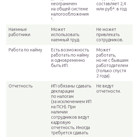
неограничен
составляет 2,4
на общей системе
млн руб*. в год.
налогообложения
¹.
Наемные
Может
Не может
работники
использовать
привлекать
наемный труд.
сотрудников.
Работа по найму
Есть возможность
Может
работать по найму
работать,
и одновременно
но не с бывшим
быть ИП.
работодателем
(только спустя
2 года).
Отчетность
ИП обязаны сдавать
Не ведут
декларации
отчетности.
по налогам
(за исключением ИП
на ПСН). При
наличии
сотрудников ведут
кадровую
отчетность. Иногда
требуется сдавать